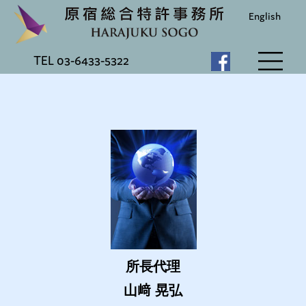
English
TEL 03-6433-5322
HOME
事務所の特徴
業務内容
弁理士紹介
ロケーション
コンタクト
所長代理
山﨑 晃弘